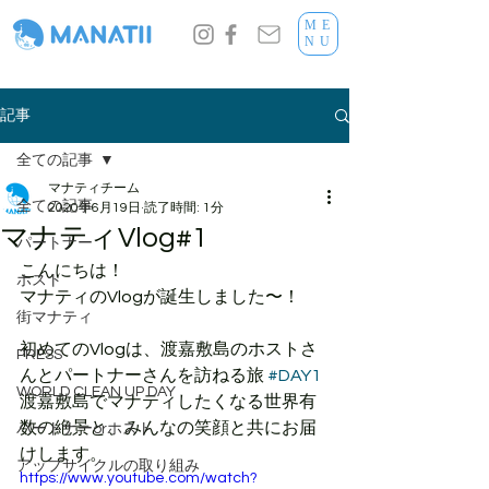
ME
NU
記事
全ての記事
マナティチーム
全ての記事
2020年6月19日
読了時間: 1分
マナティVlog#1
パートナー
こんにちは！
ホスト
マナティのVlogが誕生しました〜！
街マナティ
初めてのVlogは、渡嘉敷島のホストさ
PRESS
んとパートナーさんを訪ねる旅 
#DAY1
WORLD CLEAN UP DAY
渡嘉敷島でマナティしたくなる世界有
数の絶景と、みんなの笑顔と共にお届
パートナーorホスト
けします。
アップサイクルの取り組み
https://www.youtube.com/watch?