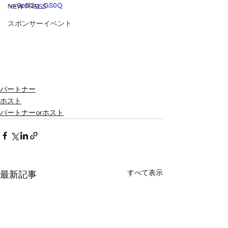
v=9pSl2q_GS0Q
NEW PRESS
スポンサーイベント
パートナー
ホスト
パートナーorホスト
すべて表示
最新記事