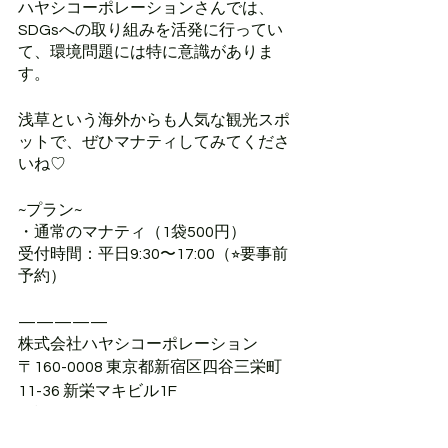
ハヤシコーポレーションさんでは、
SDGsへの取り組みを活発に行ってい
て、環境問題には特に意識がありま
す。
浅草という海外からも人気な観光スポ
ットで、ぜひマナティしてみてくださ
いね♡
~プラン~
・通常のマナティ（1袋500円）
受付時間：平日9:30〜17:00（⭐︎要事前
予約）
—————
株式会社ハヤシコーポレーション
〒160-0008 東京都新宿区四谷三栄町
11-36 新栄マキビル1F
電話：036-721-1799
インスタグラム：@hayashi_corp