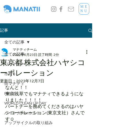
ME
NU
記事
全ての記事
マナティチーム
全ての記事
2022年6月23日
読了時間: 2分
東京都 株式会社ハヤシコ
パートナー
ーポレーション
ホスト
更新日：
2023年12月7日
街マナティ
なんと！！
PRESS
東京浅草でもマナティできるようにな
りました！！！！
WORLD CLEAN UP DAY
パートナーを務めてくださるのはハヤ
シコーポレーション(東京支社）さんで
パートナーorホスト
す☺︎
アップサイクルの取り組み