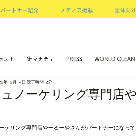
パートナー紹介
メディア掲載
団体向
ホスト
街マナティ
PRESS
WORLD CLEAN
22年12月14日
読了時間: 2分
ップサイクルの取り組み
NEW PRESS
スポンサ
シュノーケリング専門店
ーケリング専門店やーるーやさんがパートナーになって