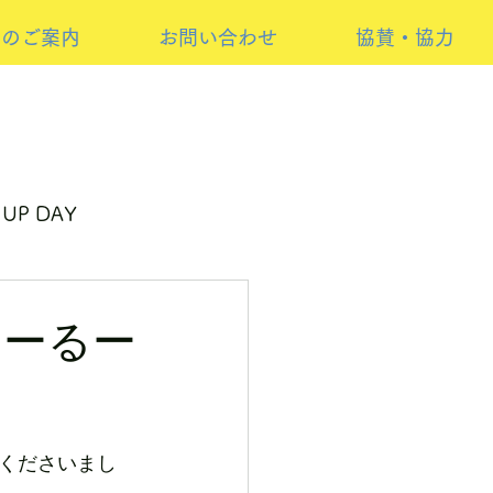
けのご案内
お問い合わせ
協賛・協力
 UP DAY
ーイベント
やーるー
くださいまし