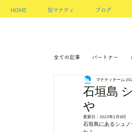
HOME
街マナティ
ブログ
全ての記事
パートナー
マナティチーム
20
パートナーorホスト
ア
石垣島 
や
更新日：
2023年2月9日
石垣島にあるシュノ