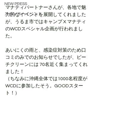
NEW PRESS
マナティパートナーさんが、各地で魅
スポンサーイベント
力的なイベントを展開してくれました
が、うるま市ではキャンプ X マナティ
のWCDスペシャル企画が行われまし
た。
あいにくの雨と、感染症対策のため口
コミのみでのお知らせでしたが、ビー
チクリーンには 70名近く集まってくれ
ました！
（ちなみに沖縄全体では1000名程度が
WCDに参加したそう。GOODスター
ト！）