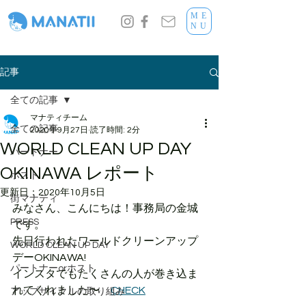
ME
NU
記事
全ての記事
マナティチーム
全ての記事
2020年9月27日
読了時間: 2分
WORLD CLEAN UP DAY
パートナー
OKINAWA レポート
ホスト
更新日：
2020年10月5日
街マナティ
みなさん、こんにちは！事務局の金城
PRESS
です。
先日行われたワールドクリーンアップ
WORLD CLEAN UP DAY
デーOKINAWA! 
パートナーorホスト
インスタでもたくさんの人が巻き込ま
れてくれました〜　
CHECK
アップサイクルの取り組み