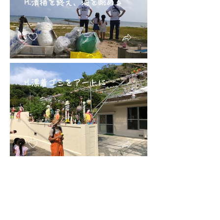
H.清掃を終え、海を眺める
H.漂着ゴミをアートに
I.いっぱい拾うぞ^^