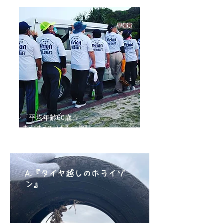
早瀬賞​
「平均年齢60歳☆
まだまだいける 趣味
ボランティア」
A.『タイヤ越しのホライゾ
ン』