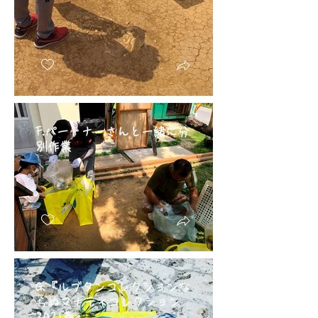
F.パートナーさんと一緒に分
別作業
G.『ルブタンコレクションな
らぬマナティコレクション
2021春』