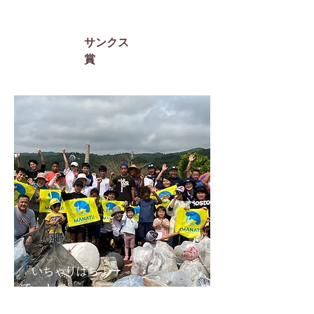
サンクス
賞​
「いちゃりばちょー
でー！」