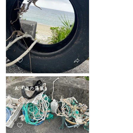
A.『海の藻屑』