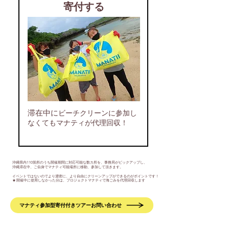
寄付する
滞在中に
​ビーチクリーンに参加し
なくてもマナティが代理回収！
沖縄県内110箇所のうち開催期間に対応可能な数カ所を、事務局がピックアップし、
沖縄滞在中、ご自身でマナティ可能場所に移動、参加して頂きます。
イベントではないのでより濃密に、より自由にクリーンアップができるのがポイントです！
★ 開催中に使用しなかった分は、プロジェクトマナティで海ごみを代理回収します
マナティ参加型寄付付きツアーお問い合わせ