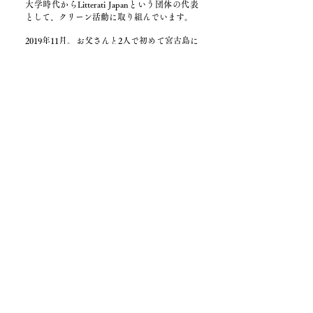
大学時代からLitterati Japanという団体の代表
として、クリーン活動に取り組んでいます。
2019年11月。お父さんと2人で初めて宮古島に
行った時の話です。
宮古島の雪塩ミュージアムへ訪れる際、目の
前の西の浜ビーチに寄りました。
そこでお父さんが「一緒にゴミを拾おう〜」
と言ってくれたのです。
正直、私のお父さんは私が何をしているのか
あまり興味ないと思っていました。
それなのに、海ゴミを見た瞬間にゴミを拾お
うと言って、行動してくれて、もうなんだか
胸がいっぱいだったのです。
でも、ゴミを拾えなかった。
宮古島が漂着ごみをどのように扱っているの
か知らなかったし（海ごみは焼却炉によって
は処分できないことがあります。）、
かといって、今ここでゴミを拾って処分まで
を調べるような時間もなく（宮古島には行き
たい場所、見たい景色がたくさんあって時間
詰め詰めだったのです）。
すごく悔しかった。
目の前で一緒にゴミを拾おうと、私の活動に