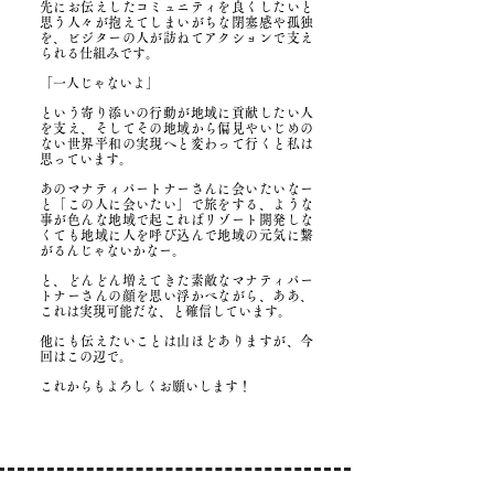
先にお伝えしたコミュニティを良くしたいと
思う人々が抱えてしまいがちな閉塞感や孤独
を、ビジターの人が訪ねてアクションで支え
られる仕組みです。
「一人じゃないよ」
という寄り添いの行動が地域に貢献したい人
を支え、そしてその地域から偏見やいじめの
ない世界平和の実現へと変わって行くと私は
思っています。
あのマナティパートナーさんに会いたいなー
と「この人に会いたい」で旅をする、ような
事が色んな地域で起こればリゾート開発しな
くても地域に人を呼び込んで地域の元気に繋
がるんじゃないかなー。
と、どんどん増えてきた素敵なマナティパー
トナーさんの顔を思い浮かべながら、ああ、
これは実現可能だな、と確信しています。
他にも伝えたいことは山ほどありますが、今
回はこの辺で。
これからもよろしくお願いします！