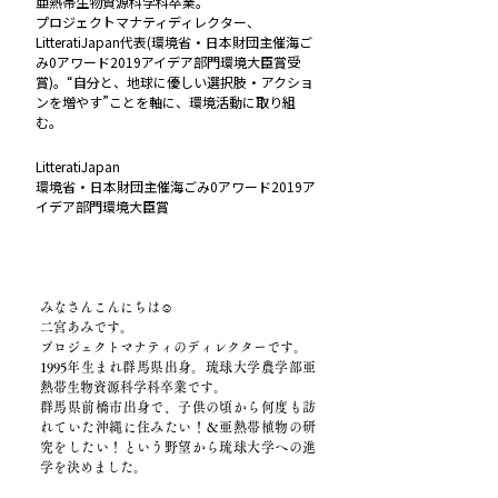
亜熱帯生物資源科学科卒業。
プロジェクトマナティディレクター、
LitteratiJapan代表(環境省・日本財団主催海ご
み0アワード2019アイデア部門環境大臣賞受
賞)。“自分と、地球に優しい選択肢・アクショ
ンを増やす”ことを軸に、環境活動に取り組
む。
LitteratiJapan
環境省・日本財団主催海ごみ0アワード2019ア
イデア部門環境大臣賞
みなさんこんにちは☺︎
二宮あみです。
プロジェクトマナティのディレクターです。
1995年生まれ群馬県出身。琉球大学農学部亜
熱帯生物資源科学科卒業です。
群馬県前橋市出身で、子供の頃から何度も訪
れていた沖縄に住みたい！＆亜熱帯植物の研
究をしたい！という野望から琉球大学への進
学を決めました。