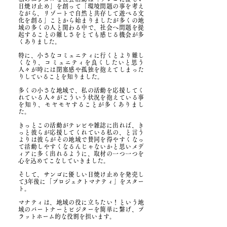
日焼け止め」を創って「環境問題の事を考え
ながら、リゾートで自然と共存して遊べる文
化を創る」ことから始まりましたが多くの地
域の多くの人と関わる中で、社会へ問題を提
起することの難しさをとても感じる機会が多
くありました。
特に、小さなコミュニティに行くとより難し
くなり、コミュニティを良くしたいと思う
人々が時には閉塞感や孤独を抱えてしまった
りしていることを知りました。
多くの小さな地域で、私の活動を応援してく
れている人々がこういう状況を抱えている事
を知り、モヤモヤすることが多くありまし
た。
きっとこの活動がテレビや雑誌に出れば、き
っと彼らが応援してくれている私の、と言う
よりは彼らがその地域で賛同を得やすくなっ
て活動しやすくなるんじゃないかと思いメデ
ィアに多く出れるように、取材の一つ一つを
心を込めてこなしていきました。
そして、サンゴに優しい日焼け止めを発売し
て3年後に「プロジェクトマナティ」をスター
ト。
マナティは、地域の役に立ちたい！という地
域のパートナーとビジターを簡単に繋げ、プ
ラットホーム的な役割を担います。