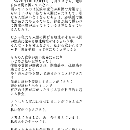
「SAVE THE EARTH」と言うけども、地球
自体は別に困っていないし
困っているのは気候の変化が原因で対策をし
ないといけない私たち人間だったりして、私
たち人類がいなくなったあとは、SF映画で地
球が滅びたあとみたいに、都会が緑で覆われ
て野生生物が戻ってきている世界になってい
るんだろう。
だから私たち人類の掲げる地球を守る＝人間
が快適に住める地球環境を守るという事。
そんなコトを考えながら、私が心惹かれるワ
ード「世界平和」って何だろうと考えると
もちろん戦争が無い世界だったり
いじめが無い世界だったり
搾取や貧困が解決され、閉塞感や、孤独感を
感じることなく
多くの人が手を繋いで助け合うことができた
り
簡単に誰かを笑顔にすることができたり
誰かが誰かと出会うことで
喜びの世界が広がったりする事が日常的に起
こる社会。
どうしたら実現に近づけることができるんだ
ろう。
私に何ができるだろう。
と考えてきました。＆ 今も考えています、
私の人生のテーマです。
私のエシカルな社会活動は「サンゴに優しい