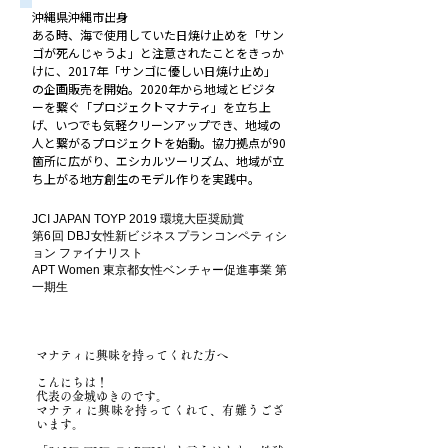
沖縄県沖縄市出身
ある時、海で使用していた日焼け止めを「サン
ゴが死んじゃうよ」と注意されたことをきっか
けに、2017年「サンゴに優しい日焼け止め」
の企画販売を開始。2020年から地域とビジタ
ーを繋ぐ「プロジェクトマナティ」を立ち上
げ、いつでも気軽クリーンアップでき、地域の
人と繋がるプロジェクトを始動。協力拠点が90
箇所に広がり、エシカルツーリズム、地域が立
ち上がる地方創生のモデル作りを実践中。
JCI JAPAN TOYP 2019 環境大臣奨励賞
第6回 DBJ女性新ビジネスプランコンペティシ
ョン ファイナリスト
APT Women 東京都女性ベンチャー促進事業 第
一期生
マナティに興味を持ってくれた方へ
こんにちは！
代表の金城ゆきのです。
マナティに興味を持ってくれて、有難うござ
います。