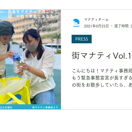
マナティチーム
2021年9月23日
読了時間: 
PRESS
街マナティVol
こんにちは！マナティ事務局
もう緊急事態宣言が長すぎ
の街をお散歩していたら、
色んなところに野外飲みと
気がする。。。と思ったの
覇の多くのボランティ...