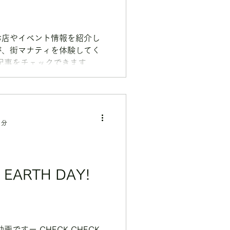
お店やイベント情報を紹介し
が、街マナティを体験してく
好きになる！月に一度のボラ
1分
!
画ですー CHECK CHECK