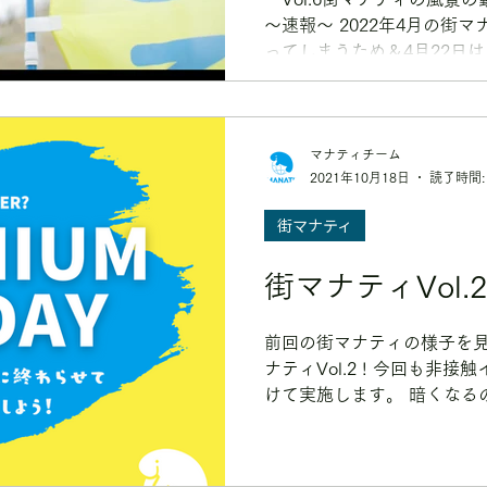
〜速報〜 2022年4月の街
ってしまうため＆4月22日
週間早い22日に開催します
に住む、働く、訪れる、みんな
マナティチーム
2021年10月18日
読了時間:
街マナティ
街マナティVol.
前回の街マナティの様子を見
ナティVol.2 ! 今回も非
けて実施します。 暗くなる
めの１５時からの開催です。
こに行ったんだろう？！と思い