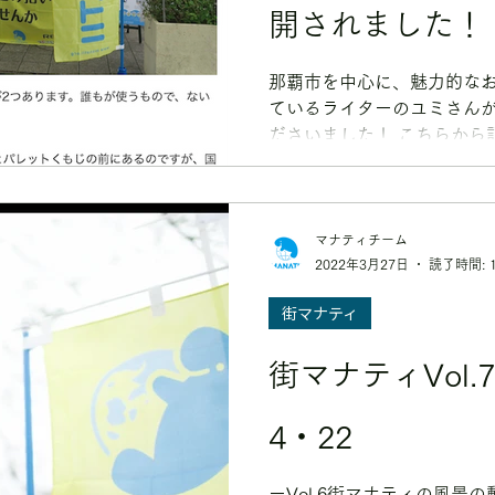
開されました！
那覇市を中心に、魅力的な
ているライターのユミさん
ださいました！ こちらから記事をチェックできます
↓↓↓ あなたの街がもっと
ンティア【那覇市】...
マナティチーム
2022年3月27日
読了時間: 
街マナティ
街マナティVol.7 EARTH DAY
4・22
ーVol.6街マナティの風景の動