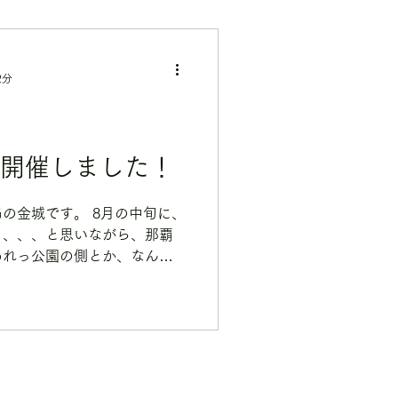
2分
.1開催しました！
の金城です。 8月の中旬に、
る、、、と思いながら、那覇
あれっ公園の側とか、なんか
かのゴミが増えているような
が発端で、やっぱり今まで那