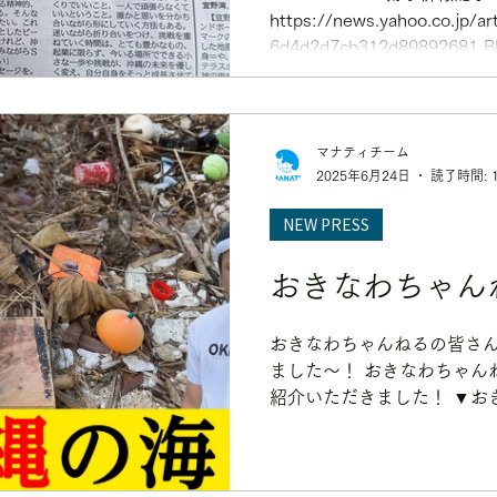
https://news.yahoo.co.jp/a
6d4d2d7cb312d89892681 B
げられました！ 多くの高校
地元紙が協力してくれました
ンライン購読にてお読みく
マナティチーム
2025年6月24日
読了時間: 
NEW PRESS
おきなわちゃん
おきなわちゃんねるの皆さ
ました〜！ おきなわちゃんねる
紹介いただきました！ ▼お
Powered by沖楽 はこちら http
raku.net/okinawa_channel/1.