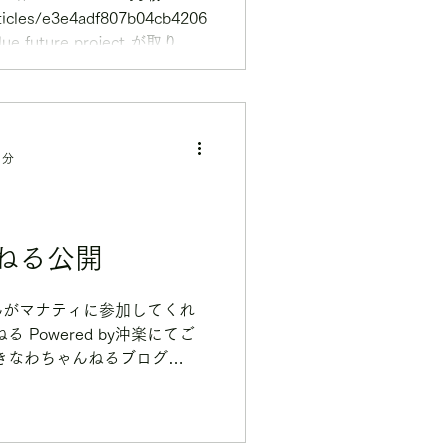
rticles/e3e4adf807b04cb4206
lue future project が取り上
生に情報が届けられるように
。 ※記事は誌面、またはオ
ださい。
1分
ねる公開
んがマナティに参加してくれ
 Powered by沖楽にてご
きなわちゃんねるブログ
s://oki-
..