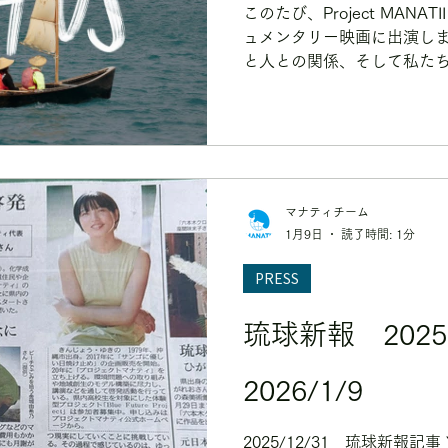
このたび、Project MAN
ュメンタリー映画に出演し
と人との関係、そして私た
離」や「違和感」を通して
物語が丁寧に描かれていま
方々にも私たちの活動や想
となり、「海を大切にした
につながっていくことを願
マナティチーム
1月9日
読了時間: 1分
PRESS
琉球新報 2025 1
2026/1/9
2025/12/31 琉球新報記事