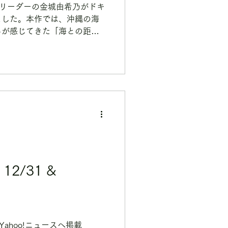
ATIIリーダーの金城由希乃がドキ
ました。本作では、沖縄の海
ちが感じてきた「海との距
、本来のつながりを思い出す
す。この作品が、沖縄県外の
いを知っていただくきっかけ
い」という気持ちが次の行動
っています。
2/31 &
 Yahoo!ニュースへ掲載