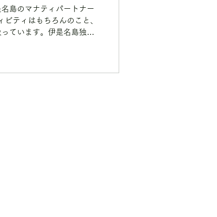
是名島のマナティパートナー
ィビティはもちろんのこと、
扱っています。伊是名島独自
あえるかけがえのない時間を