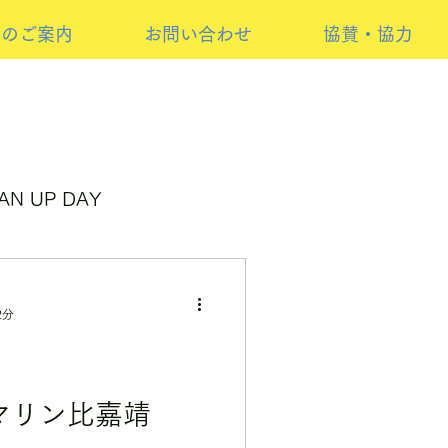
けのご案内
お問い合わせ
協賛・協力
AN UP DAY
ンサーイベント
2分
H・Yマリン比嘉靖