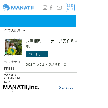
ME
NU
ブログ
全ての記事
全ての記事
八重瀬町 コテージ民宿海ぬ
風
パートナー
パートナー
ホスト
街マナティ
2023年1月5日
読了時間: 1分
PRESS
WORLD
CLEAN UP
DAY
MANATII,inc.
パートナーor
ホスト
アップサイク
ルの取り組み