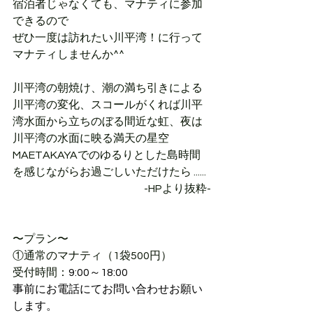
宿泊者じゃなくても、マナティに参加
できるので
ぜひ一度は訪れたい川平湾！に行って 
マナティしませんか^^
川平湾の朝焼け、潮の満ち引きによる
川平湾の変化、スコールがくれば川平
湾水面から立ちのぼる間近な虹、夜は
川平湾の水面に映る満天の星空
MAETAKAYAでのゆるりとした島時間
を感じながらお過ごしいただけたら ......
-HPより抜粋-
〜プラン〜
①通常のマナティ（1袋500円）
受付時間：
9:00～18:00
事前にお電話にてお問い合わせお願い
します。