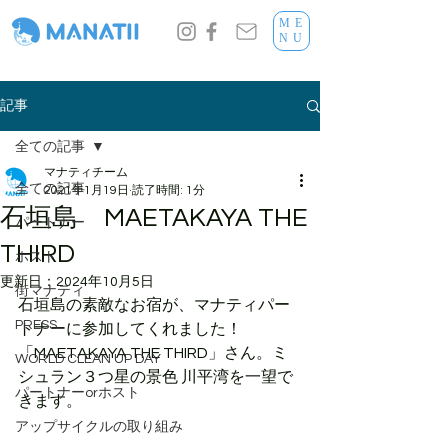
ME
NU
記事
全ての記事
マナティチーム
全ての記事
2021年1月19日
読了時間: 1分
石垣島 MAETAKAYA THE
パートナー
THIRD
ホスト
更新日：
2024年10月5日
街マナティ
石垣島の素敵なお宿が、マナティパー
PRESS
トナーに参加してくれました！
「MAETAKAYA THE THIRD」さん。ミ
WORLD CLEAN UP DAY
シュラン３つ星の景色 川平湾を一望で
パートナーorホスト
きます。
アップサイクルの取り組み