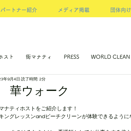
パートナー紹介
メディア掲載
団体向
ホスト
街マナティ
PRESS
WORLD CLEAN
23年9月4日
読了時間: 2分
ップサイクルの取り組み
NEW PRESS
スポンサ
 華ウォーク
マナティホストをご紹介します！
キングレッスンandビーチクリーンが体験できるように