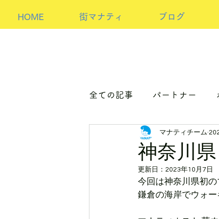
HOME
街マナティ
ブログ
全ての記事
パートナー
マナティチーム
20
パートナーorホスト
ア
神奈川県
更新日：
2023年10月7日
今回は神奈川県初の
鎌倉の海岸でウォー