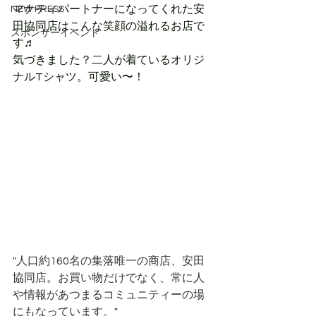
マナティパートナーになってくれた安
NEW PRESS
田協同店はこんな笑顔の溢れるお店で
スポンサーイベント
す♬
気づきました？二人が着ているオリジ
ナルTシャツ。可愛い〜！
"人口約160名の集落唯一の商店、安田
協同店。お買い物だけでなく、常に人
や情報があつまるコミュニティーの場
にもなっています。"