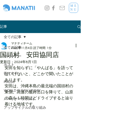
ME
NU
記事
全ての記事
マナティチーム
全ての記事
2020年11月4日
読了時間: 1分
国頭村 安田協同店
パートナー
更新日：
2024年8月1日
ホスト
安田を知らずに「やんばる」を語って
街マナティ
はいけないと、どこかで聞いたことが
あります。
PRESS
安田は、沖縄本島の最北端の国頭村の
WORLD CLEAN UP DAY
東側。高速の最終出口を降りて、山原
の森を１時間ほどドライブすると辿り
パートナーorホスト
着ける地域です。
アップサイクルの取り組み