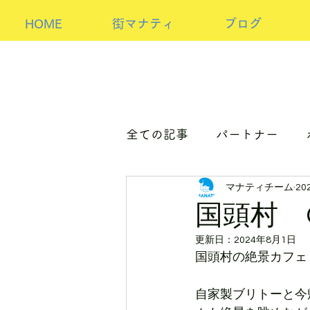
HOME
街マナティ
ブログ
全ての記事
パートナー
マナティチーム
20
パートナーorホスト
ア
国頭村 Ca
更新日：
2024年8月1日
国頭村の絶景カフェ！
自家製ブリトーと今