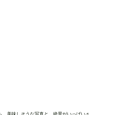
amにも、美味しそうな写真と、絶景がいっぱい♬　