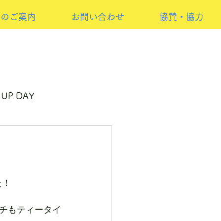
けのご案内
お問い合わせ
協賛・協力
 UP DAY
ーイベント
た！
チもティータイ