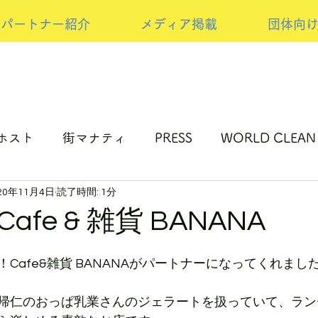
パートナー紹介
メディア掲載
団体向
ホスト
街マナティ
PRESS
WORLD CLEAN
20年11月4日
読了時間: 1分
ップサイクルの取り組み
NEW PRESS
スポンサ
fe & 雑貨 BANANA
Cafe&雑貨 BANANAがパートナーになってくれまし
帰仁のおっぱ乳業さんのジェラートを扱っていて、ラン