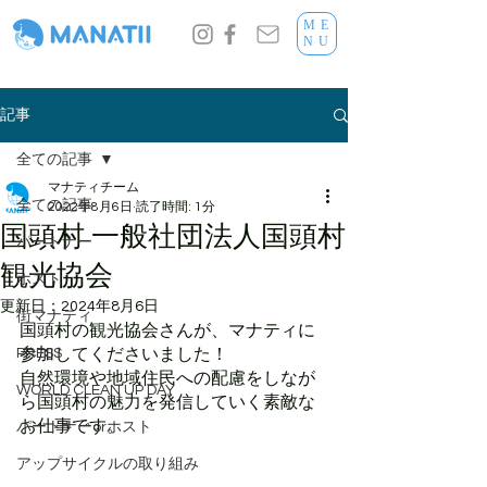
ME
NU
記事
全ての記事
マナティチーム
全ての記事
2022年8月6日
読了時間: 1分
国頭村 一般社団法人国頭村
パートナー
観光協会
ホスト
更新日：
2024年8月6日
街マナティ
国頭村の観光協会さんが、マナティに
PRESS
参加してくださいました！
自然環境や地域住民への配慮をしなが
WORLD CLEAN UP DAY
ら国頭村の魅力を発信していく素敵な
お仕事です。
パートナーorホスト
アップサイクルの取り組み