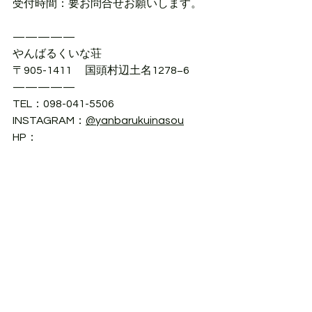
受付時間：要お問合せお願いします。
—————
やんばるくいな荘
〒905-1411 　国頭村辺土名1278−6
—————
TEL：098-041-5506
INSTAGRAM：
@yanbarukuinasou
HP：
https://www.yanbarukuinasou.com/
—————
沖縄
沖縄県国頭村
沖縄・宿泊施設
パートナー
パートナーorホスト
すべて表示
最新記事