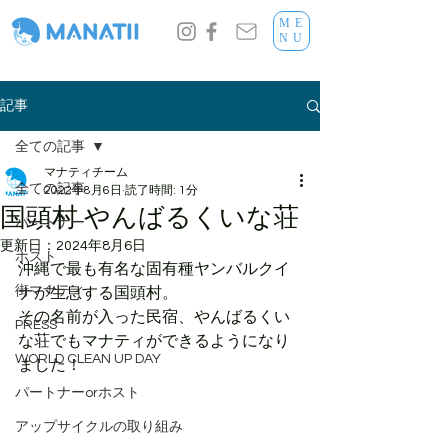
ME
NU
記事
全ての記事
マナティチーム
全ての記事
2022年8月6日
読了時間: 1分
国頭村 やんばるくいな荘
パートナー
更新日：
2024年8月6日
ホスト
沖縄で最も有名な固有種ヤンバルクイ
街マナティ
ナが生息する国頭村。
その名前が入った民宿、やんばるくい
PRESS
な荘でもマナティができるようになり
WORLD CLEAN UP DAY
ました！
パートナーorホスト
アップサイクルの取り組み