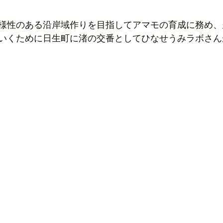
様性のある沿岸域作りを目指してアマモの育成に務め、
いくために日生町に渚の交番としてひなせうみラボさん