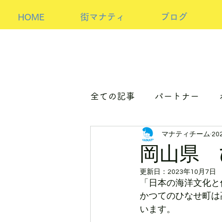
HOME
街マナティ
ブログ
全ての記事
パートナー
マナティチーム
20
パートナーorホスト
ア
岡山県 
更新日：
2023年10月7日
「日本の海洋文化と
かつてのひなせ町は
います。