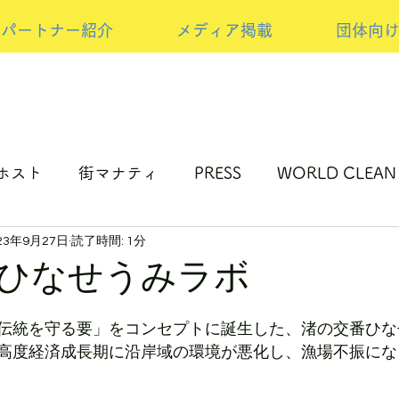
パートナー紹介
メディア掲載
団体向
ホスト
街マナティ
PRESS
WORLD CLEAN
23年9月27日
読了時間: 1分
ップサイクルの取り組み
NEW PRESS
スポンサ
ひなせうみラボ
伝統を守る要」をコンセプトに誕生した、渚の交番ひな
高度経済成長期に沿岸域の環境が悪化し、漁場不振にな