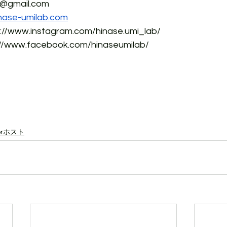
gmail.com
inase-umilab.com
s://www.instagram.com/hinase.umi_lab/
/www.facebook.com/hinaseumilab/
rホスト