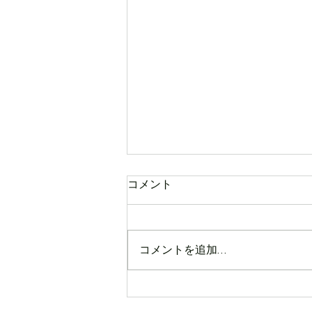
コメント
コメントを追加…
コンフォートイン那覇泊港さ
んがパートナーに！