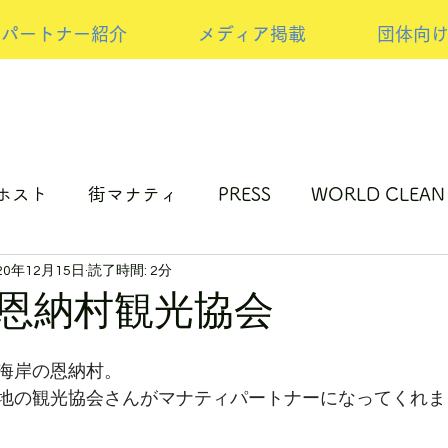
パートナー紹介
メディア掲載
団体向
ホスト
街マナティ
PRESS
WORLD CLEAN
20年12月15日
読了時間: 2分
ップサイクルの取り組み
NEW PRESS
スポンサ
恩納村観光協会
海岸の恩納村。
地の観光協会さんがマナティパートナーになってくれま