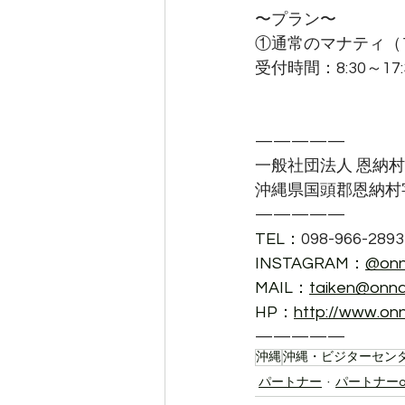
〜プラン〜
①通常のマナティ（1
受付時間：8:30～17
—————
一般社団法人 恩納
沖縄県国頭郡恩納村字
—————
TEL：
098-966-2893
INSTAGRAM：
@onna
MAIL：
taiken@onnab
HP：
http://www.on
—————
沖縄
沖縄・ビジターセン
パートナー
パートナーo