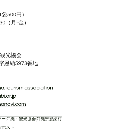
袋500円）
:30（月-金）
村観光協会
恩納5973番地
.tourism.association
i.or.jp
nanavi.com
ター
沖縄・観光協会
沖縄県恩納村
rホスト