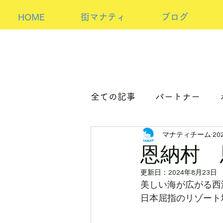
HOME
街マナティ
ブログ
全ての記事
パートナー
マナティチーム
20
パートナーorホスト
ア
恩納村 
更新日：
2024年8月23日
美しい海が広がる西
日本屈指のリゾート