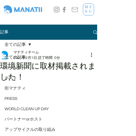
ME
NU
記事
全ての記事
マナティチーム
全ての記事
2021年2月1日
読了時間: 0分
環境新聞に取材掲載されま
パートナー
した！
ホスト
街マナティ
PRESS
WORLD CLEAN UP DAY
パートナーorホスト
アップサイクルの取り組み