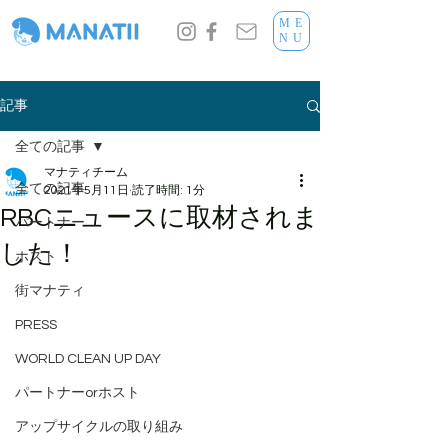
ME
NU
記事
全ての記事
マナティチーム
全ての記事
2021年5月11日
読了時間: 1分
RBCニュースに取材されま
パートナー
した！
ホスト
街マナティ
PRESS
WORLD CLEAN UP DAY
パートナーorホスト
アップサイクルの取り組み