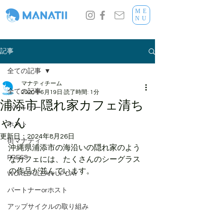
ME
NU
記事
全ての記事
マナティチーム
全ての記事
2020年6月19日
読了時間: 1分
浦添市 隠れ家カフェ清ち
パートナー
ゃん
ホスト
更新日：
2024年8月26日
街マナティ
沖縄県浦添市の海沿いの隠れ家のよう
PRESS
なカフェには、たくさんのシーグラス
の作品が並んでいます。
WORLD CLEAN UP DAY
パートナーorホスト
アップサイクルの取り組み