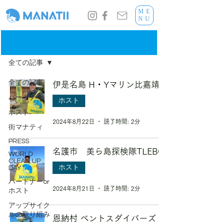
ME
NU
ブログ
全ての記事
全ての記事
伊是名島 H・Yマリン比嘉靖
パートナー
ホスト
ホスト
2024年8月22日
読了時間: 2分
街マナティ
PRESS
名護市 美ら島探検隊TLEBO
WORLD
CLEAN UP
ホスト
DAY
パートナーor
2024年8月21日
読了時間: 2分
ホスト
アップサイク
ルの取り組み
恩納村 ベントスダイバーズ