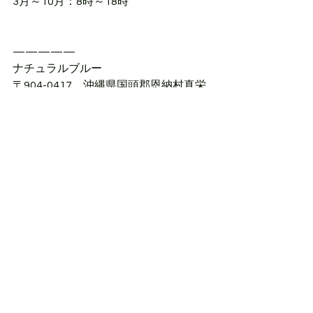
3月～10月：8時～18時
—————
ナチュラルブルー
〒904-0417　沖縄県国頭郡恩納村真栄
田469-1
—————
TEL：090-9497-7374
INSTAGRAM：
@naturalblue_jp
MAIL：
info@natural-blue.net
HP：
http://www.natural-blue.net/jp/
—————
沖縄
沖縄・アクティビティ
沖縄・マリンサービス
沖縄県恩納村
パートナー
パートナーorホスト