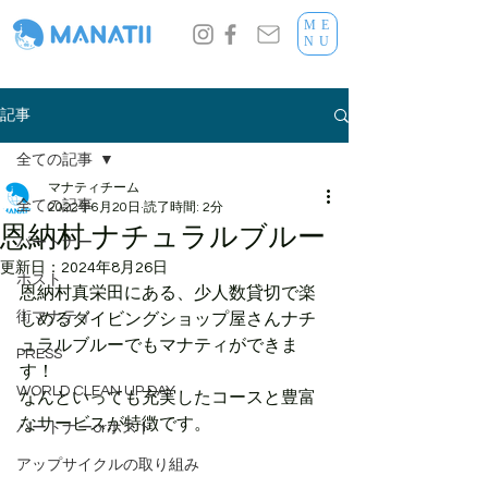
ME
NU
記事
全ての記事
マナティチーム
全ての記事
2022年6月20日
読了時間: 2分
恩納村 ナチュラルブルー
パートナー
更新日：
2024年8月26日
ホスト
恩納村真栄田にある、少人数貸切で楽
街マナティ
しめるダイビングショップ屋さんナチ
ュラルブルーでもマナティができま
PRESS
す！
WORLD CLEAN UP DAY
なんといっても充実したコースと豊富
なサービスが特徴です。
パートナーorホスト
アップサイクルの取り組み