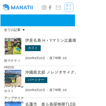
ME
NU
ブログ
全ての記事
全ての記事
伊是名島 H・Yマリン比嘉靖
パートナー
ホスト
ホスト
2024年8月22日
読了時間: 2分
街マナティ
PRESS
沖縄県北部 ノレジオサイクル
WORLD
CLEAN UP
パートナー
DAY
パートナーor
2024年8月22日
読了時間: 2分
ホスト
アップサイク
ルの取り組み
名護市 美ら島探検隊TLEBO