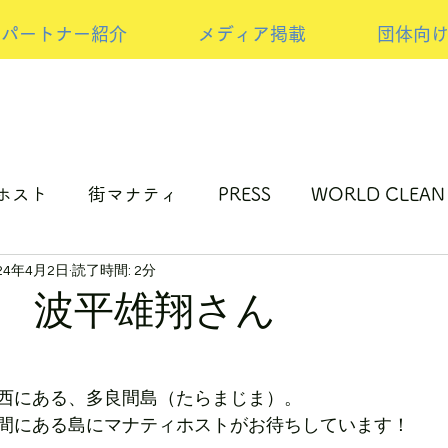
パートナー紹介
メディア掲載
団体向
ホスト
街マナティ
PRESS
WORLD CLEAN
24年4月2日
読了時間: 2分
ップサイクルの取り組み
NEW PRESS
スポンサ
 波平雄翔さん
西にある、多良間島（たらまじま）。
間にある島にマナティホストがお待ちしています！