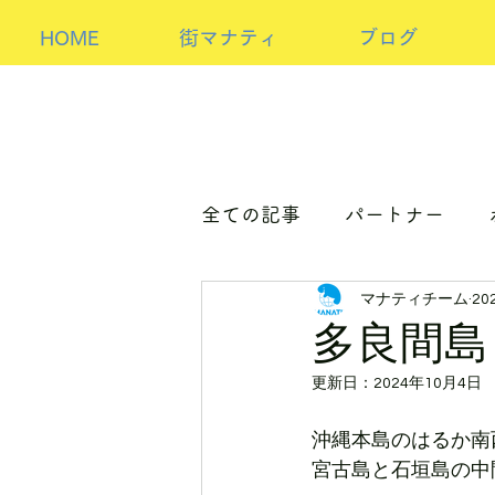
HOME
街マナティ
ブログ
全ての記事
パートナー
マナティチーム
20
パートナーorホスト
ア
多良間島
更新日：
2024年10月4日
沖縄本島のはるか南
宮古島と石垣島の中