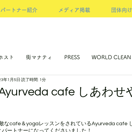
パートナー紹介
メディア掲載
団体向
ホスト
街マナティ
PRESS
WORLD CLEAN
23年1月5日
読了時間: 1分
ップサイクルの取り組み
NEW PRESS
スポンサ
urveda cafe しあわせや
afe＆yogaレッスンをされているAyurveda cafe 
ティパートナーになってくださいました！