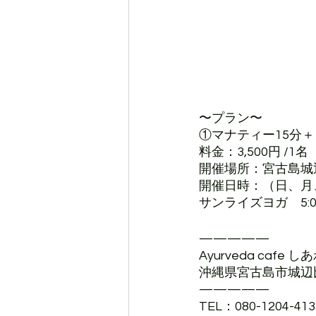
〜プラン〜
①マナティー15分
料金：3,500円 /1名
開催場所：
宮古島城
開催日時：（日、月
サンライズヨガ　5:00
—————
Ayurveda cafe し
沖縄県宮古島市城辺比
—————
TEL：080-1204-413