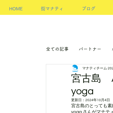
HOME
街マナティ
ブログ
全ての記事
パートナー
マナティチーム
20
パートナーorホスト
ア
宮古島 Ay
yoga
更新日：
2024年10月4日
宮古島のとっても素敵なc
yoga さんがマナ