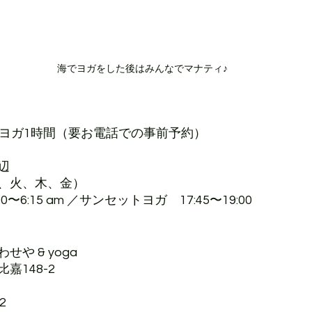
海でヨガをした後はみんなでマナティ♪
＋ヨガ1時間（要お電話での事前予約）
辺
、火、木、金）
〜6:15 am ／サンセットヨガ　17:45〜19:00
あわせや & yoga 
嘉148-2
2