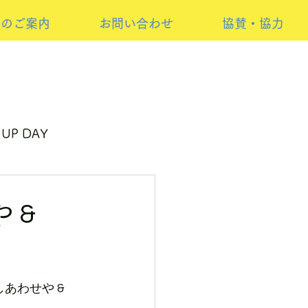
けのご案内
お問い合わせ
協賛・協力
 UP DAY
ーイベント
 &
しあわせや & 