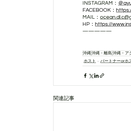
INSTAGRAM：
＠ayu
FACEBOOK：
https
MAIL：
ocean.dl.c@
HP：
https://www.i
—————
沖縄
沖縄・離島
沖縄・ア
ホスト
パートナーorホ
関連記事