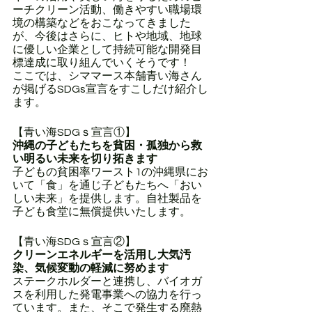
ーチクリーン活動、働きやすい職場環
境の構築などをおこなってきました
が、今後はさらに、ヒトや地域、地球
に優しい企業として持続可能な開発目
標達成に取り組んでいくそうです！
ここでは、シママース本舗青い海さん
が掲げるSDGs宣言をすこしだけ紹介し
ます。
【青い海SDGｓ宣言①】
沖縄の子どもたちを貧困・孤独から救
い明るい未来を切り拓きます
子どもの貧困率ワースト1の沖縄県にお
いて「食」を通じ子どもたちへ「おい
しい未来」を提供します。自社製品を
子ども食堂に無償提供いたします。
【青い海SDGｓ宣言②】
クリーンエネルギーを活用し大気汚
染、気候変動の軽減に努めます
ステークホルダーと連携し、バイオガ
スを利用した発電事業への協力を行っ
ています。また、そこで発生する廃熱