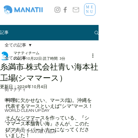
ME
NU
記事
全ての記事
マナティチーム
全ての記事
2021年10月22日
読了時間: 3分
糸満市 株式会社青い海本社
パートナー
工場(シママース）
ホスト
更新日：
2024年10月4日
街マナティ
PRESS
料理に欠かせない、マース(塩)。沖縄を
代表するマースといえば“シマ”マース！
WORLD CLEAN UP DAY
そんなシママースを作っている、『シ
パートナーorホスト
ママース本舗青い海』さんが、このた
びマナティパートナーになってくださ
アップサイクルの取り組み
いました！