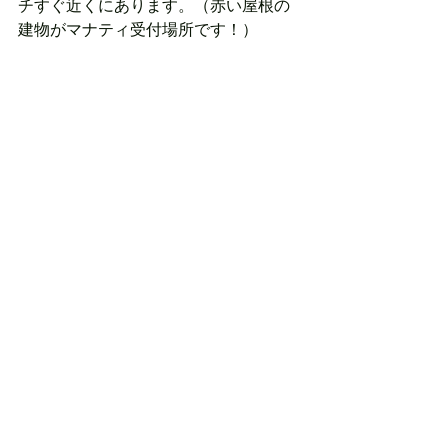
チすぐ近くにあります。（赤い屋根の
建物がマナティ受付場所です！）
〜プラン〜
①通常のマナティ（1袋500円）
受付時間：10:00～16:00
（事前にお電話かメールにてお問い合
わせお願いします！）
ーーーーー
株式会社青い海 本社工場
沖縄県糸満市西崎町4-5-4
ーーーーー
TEL：098-9569-8366
MAIL：
t-kamikura@aoiumi.co.jp
HP： 
https://www.aoiumi.co.jp/