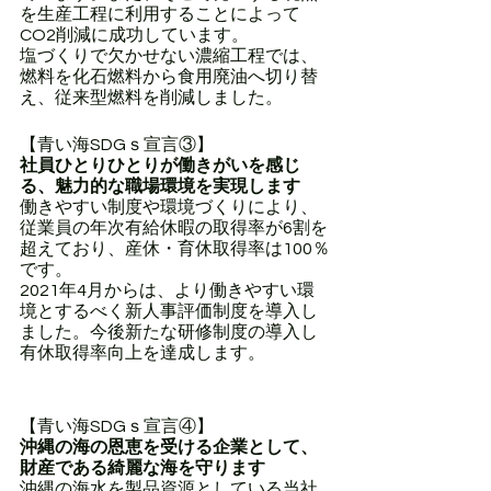
を生産工程に利用することによって
CO2削減に成功しています。
塩づくりで欠かせない濃縮工程では、
燃料を化石燃料から食用廃油へ切り替
え、従来型燃料を削減しました。
【青い海SDGｓ宣言③】
社員ひとりひとりが働きがいを感じ
る、魅力的な職場環境を実現します
働きやすい制度や環境づくりにより、
従業員の年次有給休暇の取得率が6割を
超えており、産休・育休取得率は100％
です。
2021年4月からは、より働きやすい環
境とするべく新人事評価制度を導入し
ました。今後新たな研修制度の導入し
有休取得率向上を達成します。
【青い海SDGｓ宣言④】
沖縄の海の恩恵を受ける企業として、
財産である綺麗な海を守ります
沖縄の海水を製品資源としている当社