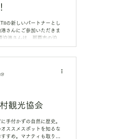
！
NATIIの新しいパートナーとし
泊港さんにご参加いただきま
覇泊港さんは、那覇市の泊港
への玄関口である慶良間諸島
設です。 ダイビングやシュ
を楽しみたい方はもちろん、
の拠点としても便利な立地。
3分
すすめです。 そして、沖縄
ROJECT MANATIIにも
気軽に参加できるビーチクリ
に触れ、沖縄の海へ「ありが
仁村観光協会
験を一緒に楽しみませんか？
しい海とのつながりを感じら
コンフォートイン那覇泊港さ
宿に手付かずの自然に歴史。
願いいたします！ 🌺 沖縄
のオススメスポットを知るな
ン那覇泊港さん。 🌊 そし
おすすめ。マナティも取り扱