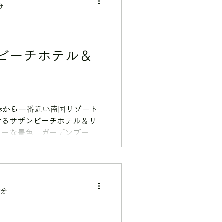
分
ビーチホテル＆
港から一番近い南国リゾート
せるサザンビーチホテル＆リ
ューな景色、ガーデンプール
2分