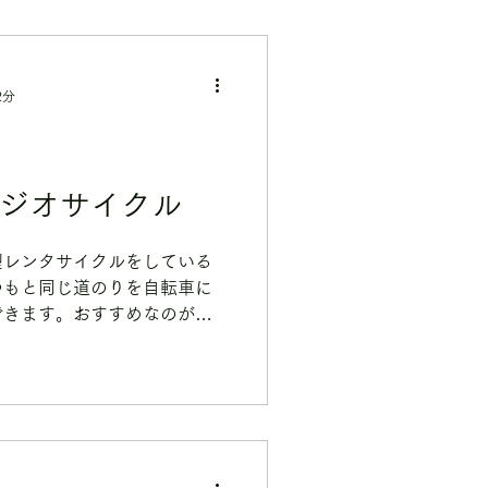
2分
レジオサイクル
型レンタサイクルをしている
つもと同じ道のりを自転車に
できます。おすすめなのがサ
！ぜひチェックしてみてくだ
付中！