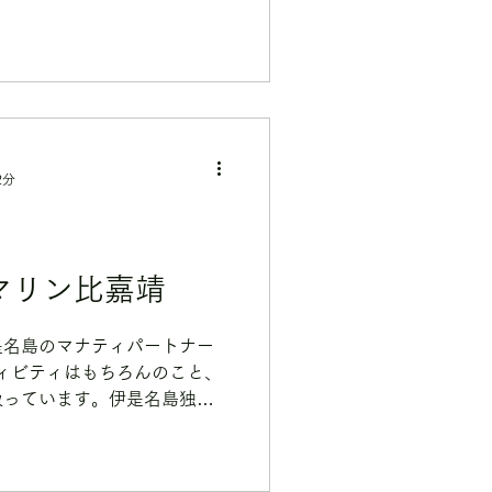
 MANATIIもぜひご参加くだ
マナティ（1袋500円
2分
H・Yマリン比嘉靖
是名島のマナティパートナー
ィビティはもちろんのこと、
扱っています。伊是名島独自
あえるかけがえのない時間を