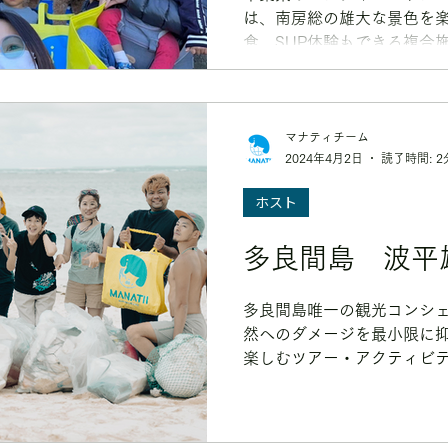
は、南房総の雄大な景色を
食、SUP体験もできる複合
ん kūpono」さんをご紹
る、の３つをキーワードに
に楽しめることが...
マナティチーム
2024年4月2日
読了時間: 2
ホスト
多良間島 波平
多良間島唯一の観光コンシ
然へのダメージを最小限に
楽しむツアー・アクティビ
しています。沖縄でLNTを
おすすめ。