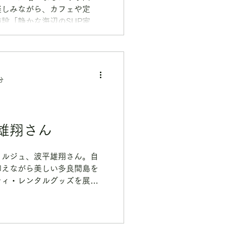
楽しみながら、カフェや定
施設「静かな海辺のSUP家さ
介します♩ 食べる・遊ぶ・泊ま
、千葉県の南房総を思い思い
分
雄翔さん
ェルジュ、波平雄翔さん。自
抑えながら美しい多良間島を
ティ・レンタルグッズを展開
学ぶなら多良間でマナティが