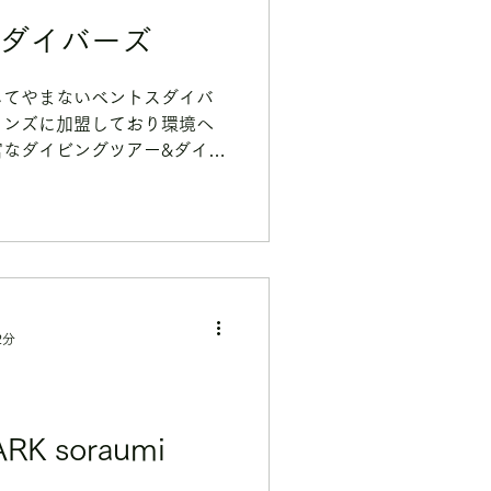
スダイバーズ
してやまないベントスダイバ
ィンズに加盟しており環境へ
富なダイビングツアー&ダイビ
います。
2分
K soraumi