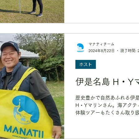
て、旅の思い出にPROJECT
っています。
さい！ 〜プラン〜 ①通常の
マナティチーム
2024年8月22日
読了時間: 
ホスト
伊是名島 
歴史豊かで自然あふれる伊
H・Yマリンさん。海アクテ
体験ツアーもたくさん取り
の自然と地域の人と関わり
過ごしてみませんか？