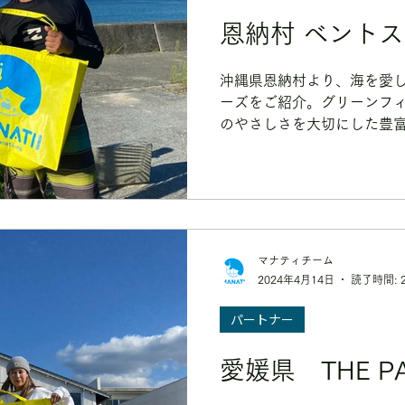
恩納村 ベント
沖縄県恩納村より、海を愛
ーズをご紹介。グリーンフ
のやさしさを大切にした豊
ングスクールを取り揃えて
マナティチーム
2024年4月14日
読了時間: 
パートナー
愛媛県 THE PAR