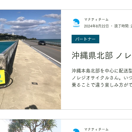
マナティチーム
2024年8月22日
読了時間: 
パートナー
沖縄県北部 ノ
沖縄本島北部を中心に配送
ノレジオサイクルさん。い
乗ることで違う楽しみ方が
イクリング＋ツアーセット
さいね。マナティも絶賛受
マナティチーム