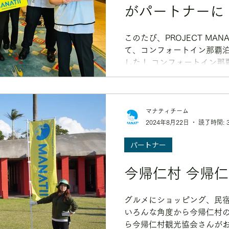
がパートナーに
このたび、PROJECT MA
て、コンフォートイン那覇
した！ コンフォートイン那
からほど近く、沖縄の離島
へのアクセスも抜群の宿泊施
ノーケリング、離島めぐり
那覇市内の観光やビジネス
マナティチーム
2024年8月22日
読了時間: 
沖縄旅行を満喫したい方にお
の美しい海を楽しむなら、ぜひP
パートナー
ご参加ください！ 手ぶらで
ーンを通して、旅先の自然
今帰仁村 今帰
とう」の気持ちを届ける体
沖縄を訪れる皆さんが、美
れる旅になりますように。 
グルメにショッピング、民
ん、これからどうぞよろしくお
いろんな角度から今帰仁村
旅行の拠点に、コンフォートイ
ら今帰仁村観光協会さんが